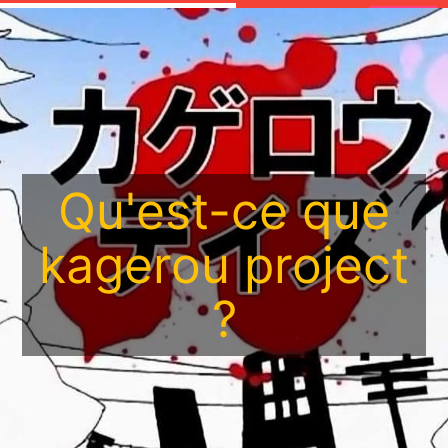
Passez votre souris sur des termes écrits avec un
fond rosé
pour afficher leurs commentaires/définitions.
Qu'est-ce que
kagerou project
?