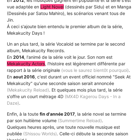
En
2012
, les musiques gagnent en popularité et la série s'est
vue adaptée en
Light Novel
(dessinés par Sidu) et en Manga
(Dessinés par Satou Mahiro), les scénarios venant tous de
Jin.
Á ceci s'ajoute bien entendu le premier album de la série,
Mekakucity Days !
Un an plus tard, la série Vocaloid se termine par le second
album, Mekakucity Records.
En
2014
, l'animé de la série voit le jour. Son nom est
Mekakucity Actors
, l'histoire est légèrement différente par
rapport à la série originale
(vous le saurez bientôt pourquoi)
.
En
aout 2016
, c'est durant un event officiel nommé "Seek At
Mekakucity" qu'une seconde saison serait annoncée
(Mekakucity Reload)
. Et quelques mois plus tard, la série
s'offre un court métrage 4D
(MX4D Kagerou Days - In a
Daze)
.
Enfin, à la toute
fin d'année 2017
, la série novel se termine
par son huitième volume
(Summertime Reload)
.
Quelques heures après, une toute nouvelle musique est
publiée
(Shissou Worlds)
. Celle-ci débute la seconde saison