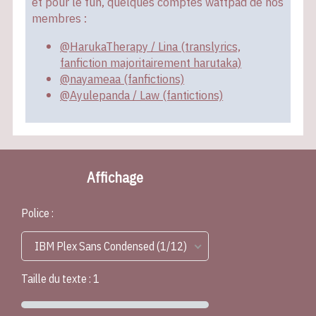
et pour le fun, quelques comptes wattpad de nos
membres :
@HarukaTherapy / Lina (translyrics,
fanfiction majoritairement harutaka)
@nayameaa (fanfictions)
@Ayulepanda / Law (fantictions)
Affichage
Police :
IBM Plex Sans Condensed (1/12)
Taille du texte :
1