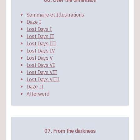
Sommaire et Illustrations
Daze I
Lost Days I
Lost Days II
Lost Days III
Lost Days IV
Lost Days V
Lost Days VI
Lost Days VII
Lost Days VIII
Daze II
Afterword
07. From the darkness