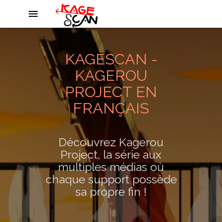
menu
KAGESCAN -
KAGEROU
PROJECT EN
FRANÇAIS
Découvrez Kagerou
Project, la série aux
multiples médias où
chaque support possède
sa propre fin !