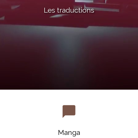
Les traductions
chat_bubble
Manga