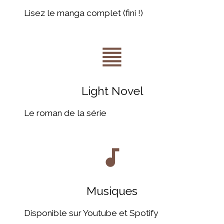
Lisez le manga complet (fini !)
format_align_justify
Light Novel
Le roman de la série
audiotrack
Musiques
Disponible sur Youtube et Spotify