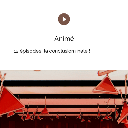
play_circle_filled
Animé
12 épisodes, la conclusion finale !