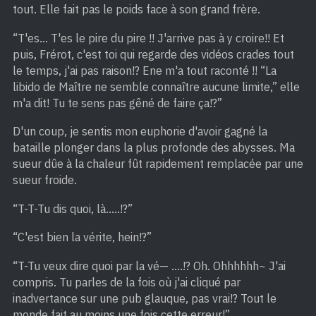
tout. Elle fait pas le poids face à son grand frère.
“T'es… T'es le pire du pire !! J'arrive pas à y croire!! Et
puis, Frérot, c'est toi qui regarde des vidéos crades tout
le temps, j'ai pas raison!? Ene m'a tout raconté !! “La
libido de Maître ne semble connaître aucune limite,” elle
m'a dit! Tu te sens pas gêné de faire ça!?”
D'un coup, je sentis mon euphorie d'avoir gagné la
bataille plonger dans la plus profonde des abysses. Ma
sueur dûe à la chaleur fût rapidement remplacée par une
sueur froide.
“T-T-Tu dis quoi, là…..!?”
“C'est bien la vérite, hein!?”
“T-Tu veux dire quoi par la vé— ….!? Oh. Ohhhhhh~ J'ai
compris. Tu parles de la fois où j'ai cliqué par
inadvertance sur une pub glauque, pas vrai!? Tout le
monde fait au moins une fois cette erreur!”