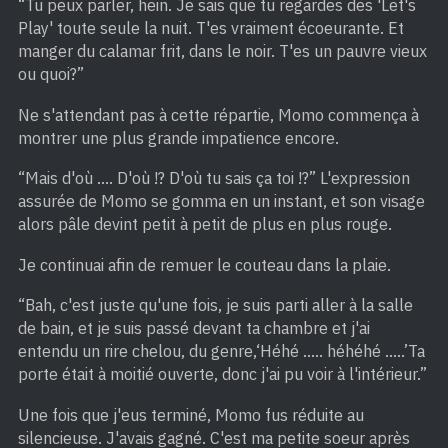
“Tu peux parler, hein. Je sais que tu regardes des 'Let's
Play' toute seule la nuit. T'es vraiment écoeurante. Et
manger du calamar frit, dans le noir. T'es un pauvre vieux
ou quoi?”
Ne s'attendant pas à cette répartie, Momo commença à
montrer une plus grande impatience encore.
“Mais d'où …. D'où !? D'où tu sais ça toi !?” L'expression
assurée de Momo se gomma en un instant, et son visage
alors pâle devint petit à petit de plus en plus rouge.
Je continuai afin de remuer le couteau dans la plaie.
“Bah, c'est juste qu'une fois, je suis parti aller à la salle
de bain, et je suis passé devant ta chambre et j'ai
entendu un rire chelou, du genre,‘Héhé ….. héhéhé …..’Ta
porte était à moitié ouverte, donc j'ai pu voir à l'intérieur.”
Une fois que j'eus terminé, Momo fus réduite au
silencieuse. J'avais gagné. C'est ma petite soeur après