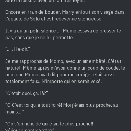
Seto la rassura avec un ton très léger.
Encore en train de bouder, Marry enfouit son visage dans
l'épaule de Seto et est redevenue silencieuse.
Il y a eu un petit silence …. Momo essaya de presser le
pas, sans que je ne lui permette.
“….. Hé-oh.”
Je me rapprochai de Momo, avec un air embêté. C'était
naturel. Même après m'avoir donné un coup de coude, le
nom que Momo avait dit pour me corriger était aussi
totalement faux. N'importe qui en serait vexé.
“C'était quoi, ça, là?”
“C-C'est toi qui a tout foiré! Moi j'étais plus proche, au
moins….”
“On s'en fiche de qui était le plus proche!!
Sérieusement!? Setto?”