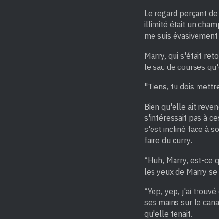
Le regard perçant de
illimité était un cham
me suis évasivement l
Marry, qui s'était re
le sac de courses qu'e
"Tiens, tu dois mettre
Bien qu'elle ait reven
s'intéressait pas à c
s'est incliné face à 
faire du curry.
“Huh, Marry, est-ce q
les yeux de Marry se 
“Yep, yep, j'ai trouv
ses mains sur le can
qu'elle tenait.