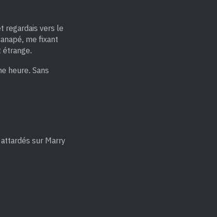
t regardais vers le
canapé, me fixant
t étrange.
une heure. Sans
t attardés sur Marry