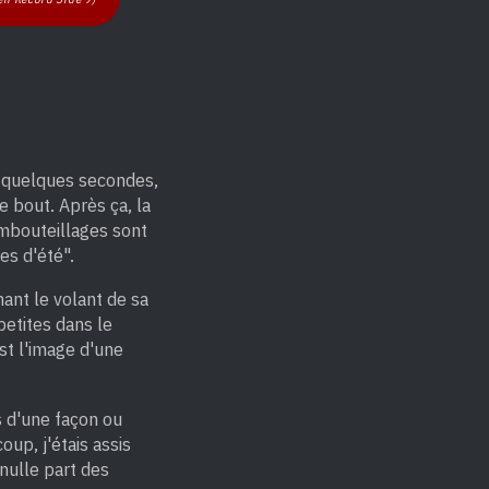
nt quelques secondes,
e bout. Après ça, la
 embouteillages sont
es d'été".
nant le volant de sa
petites dans le
est l'image d'une
s d'une façon ou
up, j'étais assis
 nulle part des