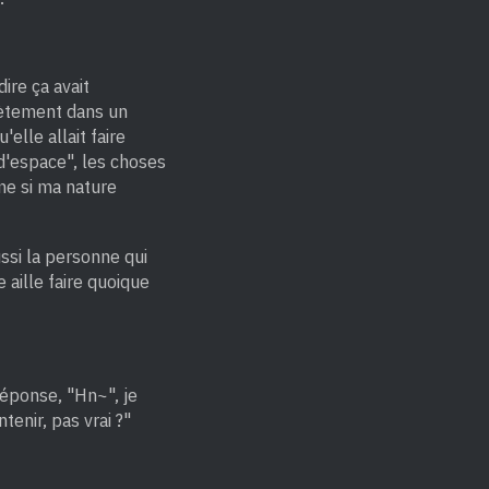
ire ça avait
crètement dans un
elle allait faire
d'espace", les choses
mme si ma nature
ussi la personne qui
e aille faire quoique
réponse, "Hn~", je
tenir, pas vrai ?"