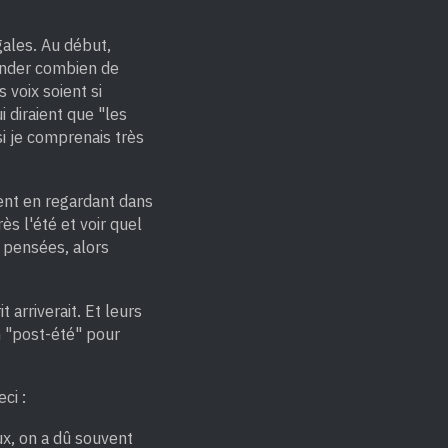
gales. Au début,
mander combien de
 voix soient si
i diraient que "les
si je comprenais très
ent en regardant dans
rès l'été et voir quel
e pensées, alors
t arriverait. Et leurs
un "post-été" pour
ci :
x, on a dû souvent