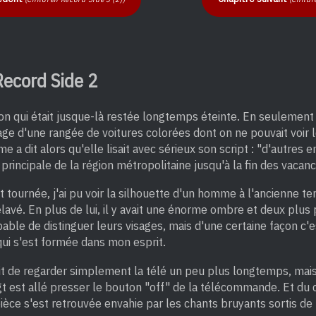
ecord Side 2
sion qui était jusque-là restée longtemps éteinte. En seuleme
mage d'une rangée de voitures colorées dont on ne pouvait voir l
e a dit alors qu'elle lisait avec sérieux son script : "d'autres
 principale de la région métropolitaine jusqu'à la fin des vacanc
 tournée, j'ai pu voir la silhouette d'un homme à l'ancienne te
avé. En plus de lui, il y avait une énorme ombre et deux plus 
apable de distinguer leurs visages, mais d'une certaine façon c'
qui s'est formée dans mon esprit.
ait de regarder simplement la télé un peu plus longtemps, mai
t est allé presser le bouton "off" de la télécommande. Et du co
 pièce s'est retrouvée envahie par les chants bruyants sortis de