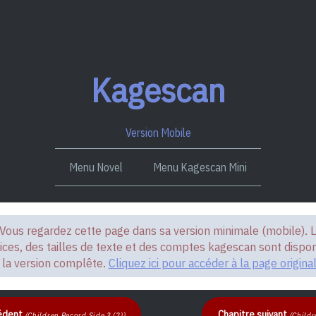
Kagescan
Version Mobile
Menu Novel
Menu Kagescan Mini
us regardez cette page dans sa version minimale (mobile). L
ices, des tailles de texte et des comptes kagescan sont dispo
la version complête.
Cliquez ici pour accéder à la page origina
cédent
Chapitre suivant
(Children Record Side 3 (2))
(Childr