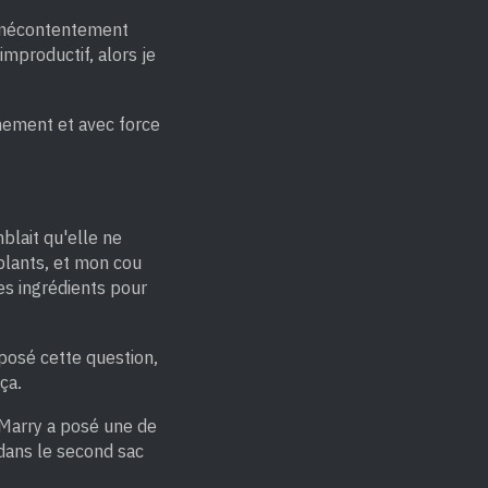
n mécontentement
improductif, alors je
inement et avec force
mblait qu'elle ne
mblants, et mon cou
es ingrédients pour
 posé cette question,
ça.
, Marry a posé une de
dans le second sac