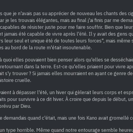
s que je n'avais pas su apprécier de nouveau les chants des ci
ar je les trouvais élégantes, mais au final j'ai finis par me de
capables de résister juste pour me faire souffrir. Bien que leurs
t jamais été capable de vivre après l'été. Il y avait des gens qu
ers leur seul et unique été de toutes leurs forces", mais même 
tes au bord de la route m'était insoutenable.
 quoi elles pouvaient bien penser alors qu'elles se desséchai
t retournant dans la terre. Est-ce qu'elles priaient pour vivre ap
t s'y trouver ? Si jamais elles mourraient en ayant ce genre d
istoire cruelle.
aient à dépasser l'été, un hiver qui gèlerait leurs corps et espri
its pour survivre à ce dit hiver. À croire que depuis le début, 
 prévu par Dieu.
e demandais quand c'était, mais une fois Kano avait gromellé ce
 un type horrible. Même quand notre entourage semble heureu