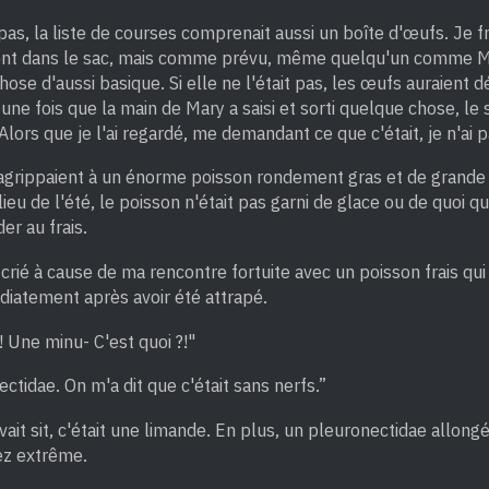
pas, la liste de courses comprenait aussi un boîte d'œufs. Je f
ment dans le sac, mais comme prévu, même quelqu'un comme Ma
ose d'aussi basique. Si elle ne l'était pas, les œufs auraient d
 une fois que la main de Mary a saisi et sorti quelque chose, le
ors que je l'ai regardé, me demandant ce que c'était, je n'ai p
agrippaient à un énorme poisson rondement gras et de grande q
ieu de l'été, le poisson n'était pas garni de glace ou de quoi qu
er au frais.
 crié à cause de ma rencontre fortuite avec un poisson frais qui
diatement après avoir été attrapé.
 Une minu- C'est quoi ?!"
ctidae. On m'a dit que c'était sans nerfs.”
ait sit, c'était une limande. En plus, un pleuronectidae allongé
ez extrême.