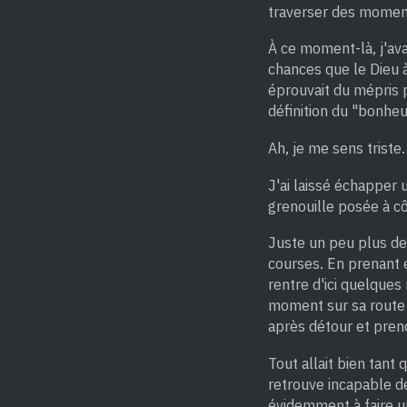
traverser des moment
À ce moment-là, j'ava
chances que le Dieu à 
éprouvait du mépris 
définition du "bonhe
Ah, je me sens triste
J'ai laissé échapper 
grenouille posée à cô
Juste un peu plus de 
courses. En prenant e
rentre d'ici quelques 
moment sur sa route 
après détour et pren
Tout allait bien tant 
retrouve incapable de
évidemment à faire un