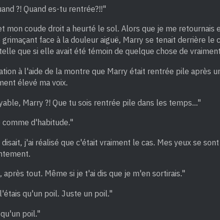
nd ?! Quand es-tu rentrée?!!"
et mon coude droit a heurté le sol. Alors que je me retournais e
grimaçant face à la douleur aiguë, Marry se tenait derrière le 
elle que si elle avait été témoin de quelque chose de vraimen
mation à l'aide de la montre que Marry était rentrée pile après 
ement élevé ma voix.
yable, Marry ?! Que tu sois rentrée pile dans les temps..."
ée comme d'habitude."
disait, j'ai réalisé que c'était vraiment le cas. Mes yeux se son
ntement.
, après tout. Même si je t'ai dis que je m'en sortirais."
l'étais qu'un poil. Juste un poil."
qu'un poil."