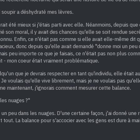
 soupir a déshydraté mes lèvres.
ait été mieux si j'étais parti avec elle. Néanmoins, depuis que d
é son moral, il y avait des chances qu'elle se soit rendue se
connu. Enfin, ce n'était pas comme si elle avait elle-même dit qu'
dacieux, donc depuis qu'elle avait demandé "donne moi un peu 
 mais peu importe ce que je faisais, ce n'était pas non plus co
it - mon coeur était vraiment problématique.
lqu'un que je devrais respecter en tant qu'individu, elle était a
 Je voulais qu'elle vive librement, mais je ne voulais pas qu'ell
ême maintenant, j'ignorais comment mesurer cette balance.
 les nuages ?"
s un peu dans les nuages. D'une certaine façon, j'ai donné une 
t tout. La balance pour s'accocier avec les gens est dure à main