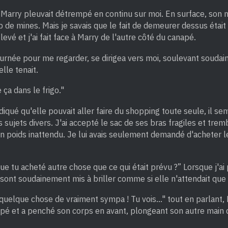
 Marry pleuvait détrempé en continu sur moi. En surface, so
p de mines. Mais je savais que le fait de demeurer dessus était 
evé et j'ai fait face à Marry de l'autre côté du canapé.
tournée pour me regarder, se dirigea vers moi, soulevant souda
lle tenait.
 ça dans le frigo."
diqué qu'elle pouvait aller faire du shopping toute seule, il se
es sujets divers. J'ai accepté le sac de ses bras fragiles et tre
son poids inattendu. Je lui avais seulement demandé d'acheter l
ue tu acheté autre chose que ce qui était prévu ?” Lorsque j'ai
sont soudainement mis à briller comme si elle n'attendait que 
é quelque chose de vraiment sympa ! Tu vois..." tout en parlant
apé et a penché son corps en avant, plongeant son autre main 