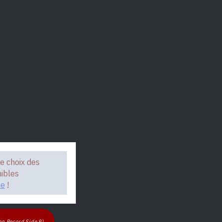
e choix des
nibles
le
!
en Record Side 9)