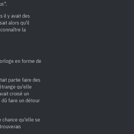
us".
 il y avait des
ait alors qu'il
connaître la
 horloge en forme de
ait partie faire des
étrange qu'elle
avait croisé un
 dû faire un détour
ne chance qu'elle se
etrouverais
.