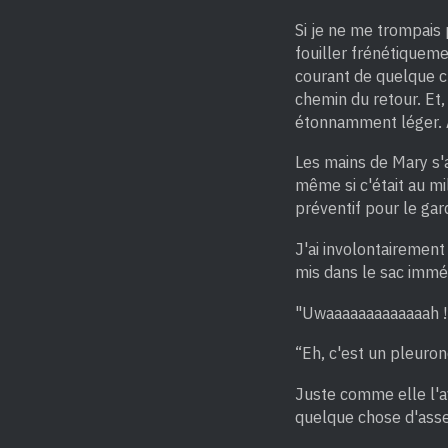
Si je ne me trompais 
fouiller frénétique
courant de quelque ch
chemin du retour. Et,
étonnamment léger. Al
Les mains de Mary s'
même si c'était au mil
préventif pour le gard
J'ai involontairement
mis dans le sac immé
"Uwaaaaaaaaaaaaah !!
“Eh, c'est un pleurone
Juste comme elle l'av
quelque chose d'ass