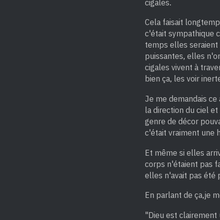
cigales.
Cela faisait longtemp
c'était sympathique c
temps elles seraient 
puissantes, elles n'on
cigales vivent à trav
bien ça, les voir iner
Je me demandais ce à
la direction du ciel e
genre de décor pouvai
c'était vraiment une h
Et même si elles arriv
corps n'étaient pas fa
elles n'avait pas été
En parlant de ça,je m
"Dieu est clairement