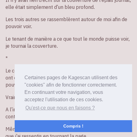
elle était simplement d’un bleu profond.
Les trois autres se rassemblèrent autour de moi afin de
pouvoir voir.
Le tenant de manière a ce que tout le monde puisse voir,
je tournai la couverture.
*
Le contenu de se journal était des choses que nous, qui
ont été béni de vivre comme des humains "normaux" ne
Certaines pages de Kagescan utilisent des
pouvions pas savoir.
"cookies" afin de fonctionner correctement.
En continuant votre navigation, vous
Vraiment profond, et vraiment triste.
acceptez l'utilisation de ces cookies.
Qu'est-ce que nous en faisons ?
A l’intérieur, se trouvait l’étrange vie de ceux qui ont
continué à chérir quelque chose.
Compris !
Même maintenant, je ne peux toujours pas oublier ce
que j’ai ressentis en tournant la page.