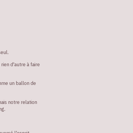
seul.
rien d'autre à faire
omme un ballon de
ais notre relation
ng.
versé l'esprit.