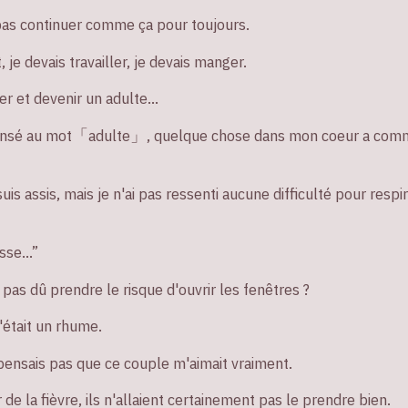
 pas continuer comme ça pour toujours.
, je devais travailler, je devais manger.
 et devenir un adulte...
pensé au mot「adulte」, quelque chose dans mon coeur a co
uis assis, mais je n'ai pas ressenti aucune difficulté pour respi
asse…”
 pas dû prendre le risque d'ouvrir les fenêtres ?
c'était un rhume.
ensais pas que ce couple m'aimait vraiment.
ir de la fièvre, ils n'allaient certainement pas le prendre bien.