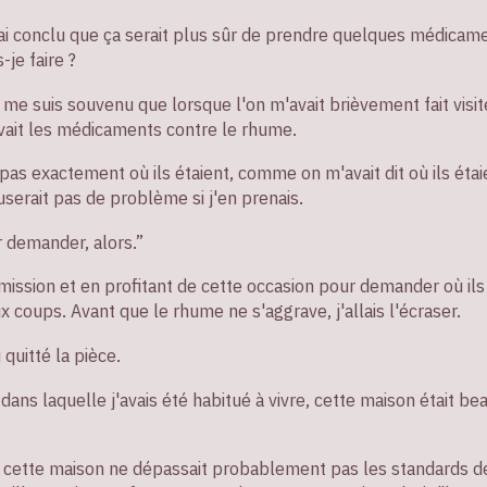
n ai conclu que ça serait plus sûr de prendre quelques médicam
-je faire ?
e me suis souvenu que lorsque l'on m'avait brièvement fait visit
uvait les médicaments contre le rhume.
 pas exactement où ils étaient, comme on m'avait dit où ils étai
auserait pas de problème si j'en prenais.
 demander, alors.”
ssion et en profitant de cette occasion pour demander où ils se
x coups. Avant que le rhume ne s'aggrave, j'allais l'écraser.
 quitté la pièce.
ans laquelle j'avais été habitué à vivre, cette maison était be
, cette maison ne dépassait probablement pas les standards d