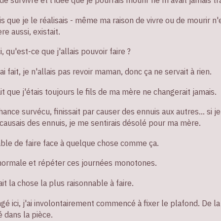
is que je le réalisais - même ma raison de vivre ou de mourir n'
e aussi, existait.
, qu'est-ce que j'allais pouvoir faire ?
i fait, je n'allais pas revoir maman, donc ça ne servait à rien.
fait que j'étais toujours le fils de ma mère ne changerait jamais.
chance survécu, finissait par causer des ennuis aux autres... si 
causais des ennuis, je me sentirais désolé pour ma mère.
able de faire face à quelque chose comme ça.
e normale et répéter ces journées monotones.
t la chose la plus raisonnable à faire.
ongé ici, j'ai involontairement commencé à fixer le plafond. De l
é dans la pièce.