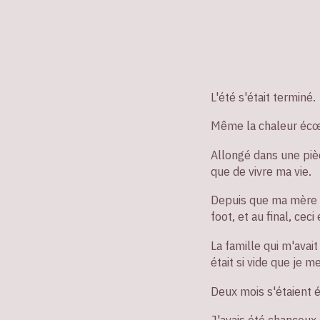
L'été s'était terminé.
Même la chaleur écœur
Allongé dans une pièce
que de vivre ma vie.
Depuis que ma mère é
foot, et au final, cec
La famille qui m'avai
était si vide que je 
Deux mois s'étaient 
J'avais été chanceux d