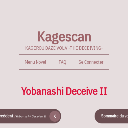
Kagescan
KAGEROU DAZE VOL.V -THE DECEIVING-
Menu Novel
FAQ
Se Connecter
Yobanashi Deceive II
récédent
Sommaire du v
(Yobanashi Deceive I)