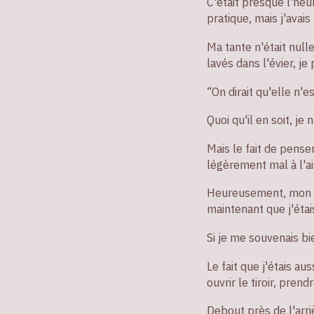
C'était presque l'heur
pratique, mais j'avai
Ma tante n'était null
lavés dans l'évier, j
“On dirait qu'elle n'e
Quoi qu'il en soit, j
Mais le fait de penser
légèrement mal à l'ai
Heureusement, mon so
maintenant que j'étais
Si je me souvenais bi
Le fait que j'étais au
ouvrir le tiroir, pre
Debout près de l'arriè