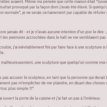
amilles avaient. Même ma pensée que cette maison était "luxue
sultat provoqué par la façon dont j'avais été élevé. Si quelqu'
on normale", je ne serais certainement par capable de réfuter 
core jamais dit - et je n'avais aucune intention d'un jour le dire 
t les peintures accrochées dans le hall ne me semblaient pas 
uloir, j'ai inévitablement fini par faire face à une sculpture si
le.
it, malheureusement, une sculpture que quelqu'un comme moi
 pas accuser le sculpteur, en tant que la personne qui devait 
vraiment pas m'empêcher de me plaindre, en disant des chose
 truc plus simple ?!"
i ouvert la porte de la cuisine et j'ai fait un pas à l'intérieur.