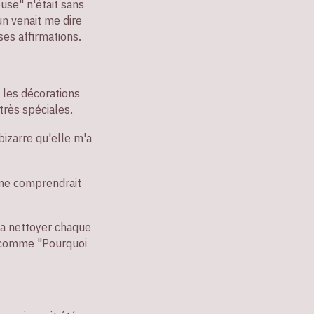
use" n'était sans
un venait me dire
ses affirmations.
-, les décorations
très spéciales.
 bizarre qu'elle m'a
 ne comprendrait
la nettoyer chaque
s comme "Pourquoi