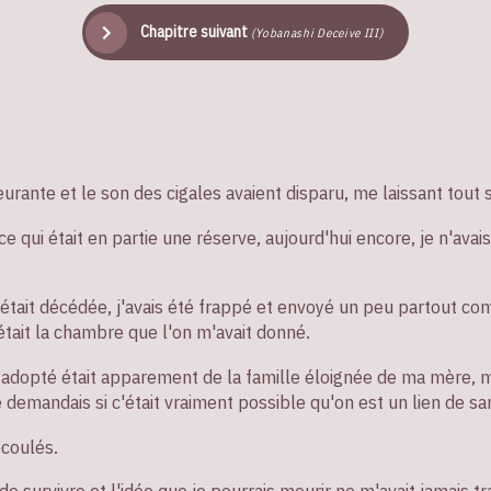
Chapitre suivant
(Yobanashi Deceive III)
ante et le son des cigales avaient disparu, me laissant tout 
 qui était en partie une réserve, aujourd'hui encore, je n'avais 
tait décédée, j'avais été frappé et envoyé un peu partout c
i était la chambre que l'on m'avait donné.
t adopté était apparement de la famille éloignée de ma mère, m
me demandais si c'était vraiment possible qu'on est un lien de sa
écoulés.
e survivre et l'idée que je pourrais mourir ne m'avait jamais tra