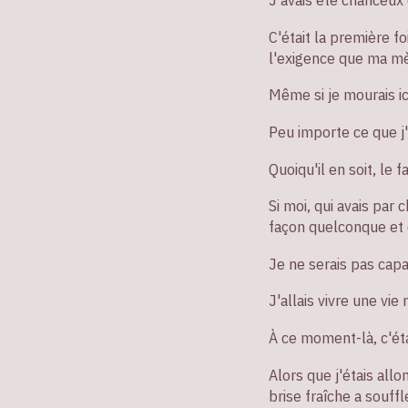
C'était la première fo
l'exigence que ma mèr
Même si je mourais ici
Peu importe ce que j'a
Quoiqu'il en soit, le 
Si moi, qui avais par 
façon quelconque et 
Je ne serais pas cap
J'allais vivre une vi
À ce moment-là, c'étai
Alors que j'étais all
brise fraîche a souffl