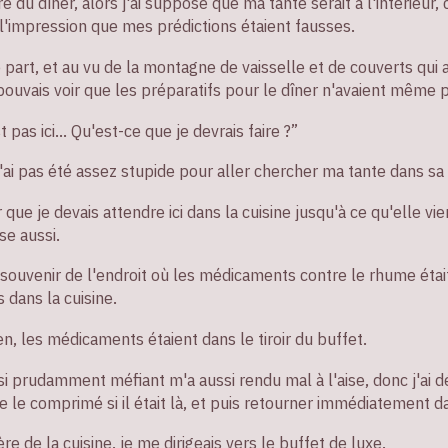
e du dîner, alors j'ai supposé que ma tante serait à l'intérieur, 
s l'impression que mes prédictions étaient fausses.
e part, et au vu de la montagne de vaisselle et de couverts qui 
e pouvais voir que les préparatifs pour le dîner n'avaient même
st pas ici… Qu'est-ce que je devrais faire ?”
e n'ai pas été assez stupide pour aller chercher ma tante dans s
 que je devais attendre ici dans la cuisine jusqu'à ce qu'elle v
se aussi.
uvenir de l'endroit où les médicaments contre le rhume était
 dans la cuisine.
en, les médicaments étaient dans le tiroir du buffet.
ssi prudamment méfiant m'a aussi rendu mal à l'aise, donc j'ai dé
ndre le comprimé si il était là, et puis retourner immédiatement
re de la cuisine, je me dirigeais vers le buffet de luxe.