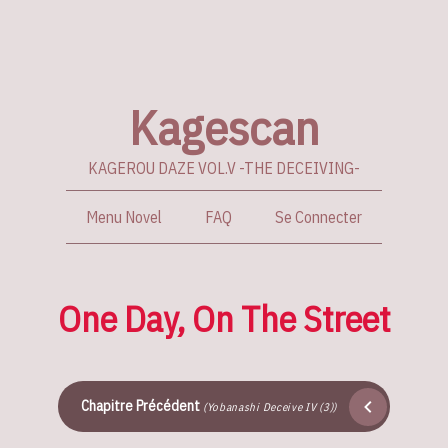
Kagescan
KAGEROU DAZE VOL.V -THE DECEIVING-
Menu Novel
FAQ
Se Connecter
One Day, On The Street
Chapitre Précédent
(Yobanashi Deceive IV (3))