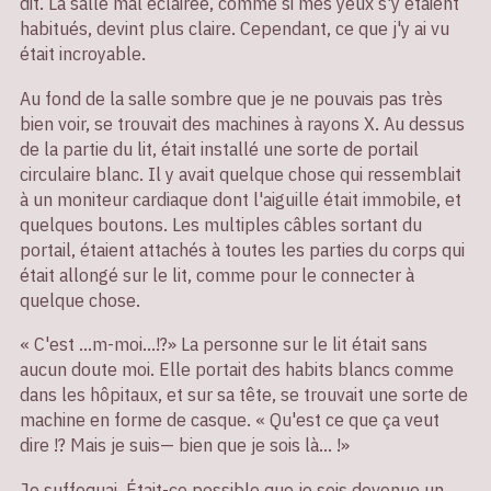
dit. La salle mal éclairée, comme si mes yeux s'y étaient
habitués, devint plus claire. Cependant, ce que j'y ai vu
était incroyable.
Au fond de la salle sombre que je ne pouvais pas très
bien voir, se trouvait des machines à rayons X. Au dessus
de la partie du lit, était installé une sorte de portail
circulaire blanc. Il y avait quelque chose qui ressemblait
à un moniteur cardiaque dont l'aiguille était immobile, et
quelques boutons. Les multiples câbles sortant du
portail, étaient attachés à toutes les parties du corps qui
était allongé sur le lit, comme pour le connecter à
quelque chose.
« C'est ...m-moi...!?» La personne sur le lit était sans
aucun doute moi. Elle portait des habits blancs comme
dans les hôpitaux, et sur sa tête, se trouvait une sorte de
machine en forme de casque. « Qu'est ce que ça veut
dire !? Mais je suis— bien que je sois là... !»
Je suffoquai. Était-ce possible que je sois devenue un