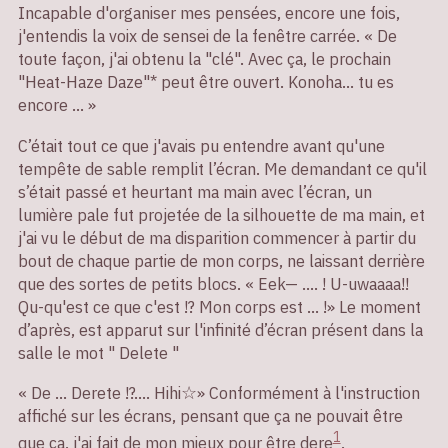
Incapable d'organiser mes pensées, encore une fois,
j'entendis la voix de sensei de la fenêtre carrée. « De
toute façon, j'ai obtenu la "clé". Avec ça, le prochain
"Heat-Haze Daze"* peut être ouvert. Konoha... tu es
encore ... »
C’était tout ce que j'avais pu entendre avant qu'une
tempête de sable remplit l’écran. Me demandant ce qu'il
s’était passé et heurtant ma main avec l’écran, un
lumière pale fut projetée de la silhouette de ma main, et
j'ai vu le début de ma disparition commencer à partir du
bout de chaque partie de mon corps, ne laissant derrière
que des sortes de petits blocs. « Eek— .... ! U-uwaaaa!!
Qu-qu'est ce que c'est !? Mon corps est ... !» Le moment
d’après, est apparut sur l'infinité d’écran présent dans la
salle le mot " Delete "
« De ... Derete !?.... Hihi☆» Conformément à l'instruction
affiché sur les écrans, pensant que ça ne pouvait être
1
que ça, j'ai fait de mon mieux pour être dere
.