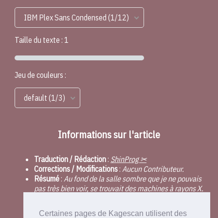
IBM Plex Sans Condensed (1/12)
Taille du texte :
1
Jeu de couleurs :
default (1/3)
Informations sur l'article
Traduction / Rédaction
:
ShinProg ✂
Corrections / Modifications
:
Aucun Contributeur.
Résumé
:
Au fond de la salle sombre que je ne pouvais
pas très bien voir, se trouvait des machines à rayons X.
Au dessus de la partie du lit, était installé une sorte de
portail circulaire blanc. Il y avait quelque chose qui
Certaines pages de Kagescan utilisent des
ressemblait à un moniteur cardiaque dont l'aiguille