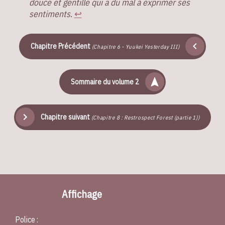
douce et gentille qui a du mal à exprimer ses
sentiments
.
↩︎
Chapitre Précédent
(Chapitre 6 - Yuukei Yesterday III)
Sommaire du volume 2
Chapitre suivant
(Chapitre 8 : Restrospect Forest (partie 1))
Affichage
Police :